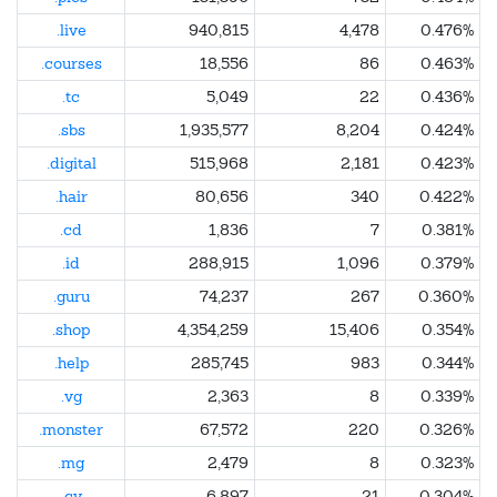
.live
940,815
4,478
0.476%
.courses
18,556
86
0.463%
.tc
5,049
22
0.436%
.sbs
1,935,577
8,204
0.424%
.digital
515,968
2,181
0.423%
.hair
80,656
340
0.422%
.cd
1,836
7
0.381%
.id
288,915
1,096
0.379%
.guru
74,237
267
0.360%
.shop
4,354,259
15,406
0.354%
.help
285,745
983
0.344%
.vg
2,363
8
0.339%
.monster
67,572
220
0.326%
.mg
2,479
8
0.323%
.cv
6,897
21
0.304%