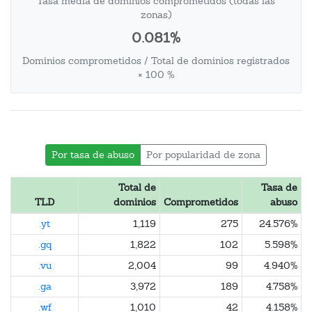
Tasa media de dominios comprometidos (todas las
zonas)
0.081%
Dominios comprometidos / Total de dominios registrados
× 100 %
Por tasa de abuso
Por popularidad de zona
Total de
Tasa de
TLD
dominios
Comprometidos
abuso
.yt
1,119
275
24.576%
.gq
1,822
102
5.598%
.vu
2,004
99
4.940%
.ga
3,972
189
4.758%
.wf
1,010
42
4.158%