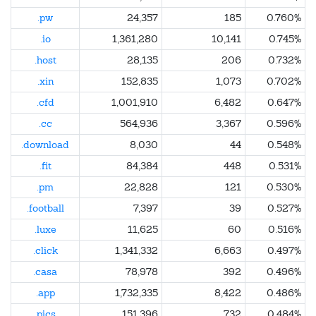
.pw
24,357
185
0.760%
.io
1,361,280
10,141
0.745%
.host
28,135
206
0.732%
.xin
152,835
1,073
0.702%
.cfd
1,001,910
6,482
0.647%
.cc
564,936
3,367
0.596%
.download
8,030
44
0.548%
.fit
84,384
448
0.531%
.pm
22,828
121
0.530%
.football
7,397
39
0.527%
.luxe
11,625
60
0.516%
.click
1,341,332
6,663
0.497%
.casa
78,978
392
0.496%
.app
1,732,335
8,422
0.486%
.pics
151,396
732
0.484%