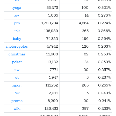
.yoga
33,275
100
0.301%
.gy
5,065
14
0.276%
.pro
1,700,794
4,664
0.274%
.ink
136,989
365
0.266%
.baby
74,322
196
0.264%
.motorcycles
47,942
126
0.263%
.christmas
31,608
82
0.259%
.poker
13,132
34
0.259%
.zw
7,771
20
0.257%
.et
1,947
5
0.257%
.qpon
111,752
285
0.255%
.bw
2,011
5
0.249%
.promo
8,290
20
0.241%
.wiki
126,453
297
0.235%