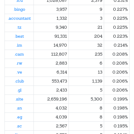
.icu
1,028,087
2,379
0.231%
.bingo
3,957
9
0.227%
.accountant
1,332
3
0.225%
.tz
9,340
21
0.225%
.best
91,331
204
0.223%
.im
14,970
32
0.214%
.cam
112,807
235
0.208%
.rw
2,883
6
0.208%
.ve
6,314
13
0.206%
.club
553,473
1,139
0.206%
.gl
2,433
5
0.206%
.site
2,659,196
5,300
0.199%
.sn
4,032
8
0.198%
.eg
4,039
8
0.198%
.sc
2,567
5
0.195%