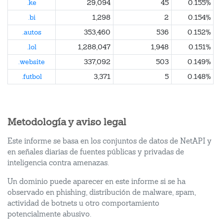
.ke
29,094
45
0.155%
.bi
1,298
2
0.154%
.autos
353,460
536
0.152%
.lol
1,288,047
1,948
0.151%
.website
337,092
503
0.149%
.futbol
3,371
5
0.148%
Metodología y aviso legal
Este informe se basa en los conjuntos de datos de NetAPI y
en señales diarias de fuentes públicas y privadas de
inteligencia contra amenazas.
Un dominio puede aparecer en este informe si se ha
observado en phishing, distribución de malware, spam,
actividad de botnets u otro comportamiento
potencialmente abusivo.