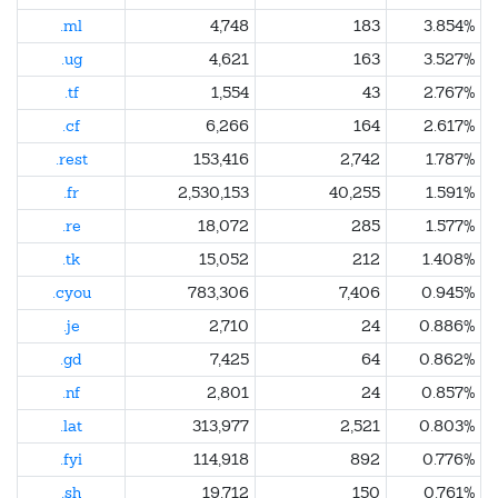
.ml
4,748
183
3.854%
.ug
4,621
163
3.527%
.tf
1,554
43
2.767%
.cf
6,266
164
2.617%
.rest
153,416
2,742
1.787%
.fr
2,530,153
40,255
1.591%
.re
18,072
285
1.577%
.tk
15,052
212
1.408%
.cyou
783,306
7,406
0.945%
.je
2,710
24
0.886%
.gd
7,425
64
0.862%
.nf
2,801
24
0.857%
.lat
313,977
2,521
0.803%
.fyi
114,918
892
0.776%
.sh
19,712
150
0.761%