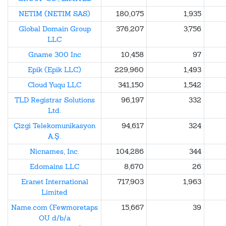
NETIM (NETIM SAS)
180,075
1,935
Global Domain Group
376,207
3,756
LLC
Gname 300 Inc
10,458
97
Epik (Epik LLC)
229,960
1,493
Cloud Yuqu LLC
341,150
1,542
TLD Registrar Solutions
96,197
332
Ltd.
Çizgi Telekomunikasyon
94,617
324
A.Ş.
Nicnames, Inc.
104,286
344
Edomains LLC
8,670
26
Eranet International
717,903
1,963
Limited
Name.com (Fewmoretaps
15,667
39
OU d/b/a