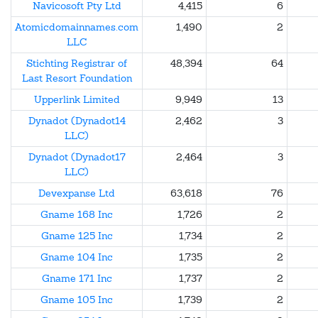
Navicosoft Pty Ltd
4,415
6
Atomicdomainnames.com
1,490
2
LLC
Stichting Registrar of
48,394
64
Last Resort Foundation
Upperlink Limited
9,949
13
Dynadot (Dynadot14
2,462
3
LLC)
Dynadot (Dynadot17
2,464
3
LLC)
Devexpanse Ltd
63,618
76
Gname 168 Inc
1,726
2
Gname 125 Inc
1,734
2
Gname 104 Inc
1,735
2
Gname 171 Inc
1,737
2
Gname 105 Inc
1,739
2