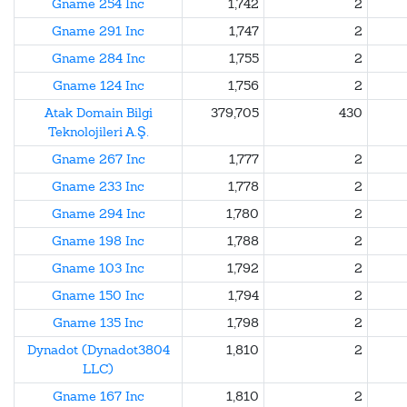
Gname 254 Inc
1,742
2
Gname 291 Inc
1,747
2
Gname 284 Inc
1,755
2
Gname 124 Inc
1,756
2
Atak Domain Bilgi
379,705
430
Teknolojileri A.Ş.
Gname 267 Inc
1,777
2
Gname 233 Inc
1,778
2
Gname 294 Inc
1,780
2
Gname 198 Inc
1,788
2
Gname 103 Inc
1,792
2
Gname 150 Inc
1,794
2
Gname 135 Inc
1,798
2
Dynadot (Dynadot3804
1,810
2
LLC)
Gname 167 Inc
1,810
2