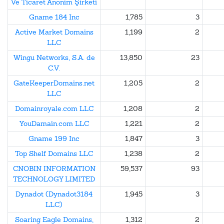
Ve Ticaret Anonim Şirketi
Gname 184 Inc
1,785
3
Active Market Domains
1,199
2
LLC
Wingu Networks, S.A. de
13,850
23
C.V.
GateKeeperDomains.net
1,205
2
LLC
Domainroyale.com LLC
1,208
2
YouDamain.com LLC
1,221
2
Gname 199 Inc
1,847
3
Top Shelf Domains LLC
1,238
2
CNOBIN INFORMATION
59,537
93
TECHNOLOGY LIMITED
Dynadot (Dynadot3184
1,945
3
LLC)
Soaring Eagle Domains,
1,312
2