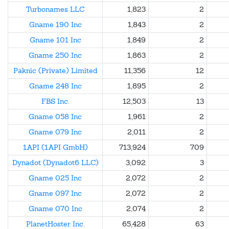
Turbonames LLC
1,823
2
Gname 190 Inc
1,843
2
Gname 101 Inc
1,849
2
Gname 250 Inc
1,863
2
Paknic (Private) Limited
11,356
12
Gname 248 Inc
1,895
2
FBS Inc.
12,503
13
Gname 058 Inc
1,961
2
Gname 079 Inc
2,011
2
1API (1API GmbH)
713,924
709
Dynadot (Dynadot6 LLC)
3,092
3
Gname 025 Inc
2,072
2
Gname 097 Inc
2,072
2
Gname 070 Inc
2,074
2
PlanetHoster Inc.
65,428
63