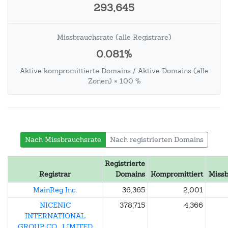
293,645
Missbrauchsrate (alle Registrare)
0.081%
Aktive kompromittierte Domains / Aktive Domains (alle
Zonen) × 100 %
Nach Missbrauchsrate
Nach registrierten Domains
Registrierte
Registrar
Domains
Kompromittiert
Missb
MainReg Inc.
36,365
2,001
NICENIC
378,715
4,366
INTERNATIONAL
GROUP CO., LIMITED