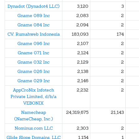
Dynadot (Dynadot4 LLC)
3,120
3
Gname 089 Inc
2,083
2
Gname 084 Inc
2,094
2
CV. Rumahweb Indonesia
183,093
174
Gname 096 Inc
2,107
2
Gname 071 Inc
2,124
2
Gname 032 Inc
2,129
2
Gname 026 Inc
2,138
2
Gname 029 Inc
2,146
2
AppCroNix Infotech
2,232
2
Private Limited, d/b/a
VEBONIX
Namecheap
24,319,675
21,143
(NameCheap, Inc.)
Nominus.com LLC
2,303
2
Glide Slope Domains, LLC
1,154
1