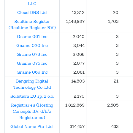
LLC
Cloud DNS Ltd
13,212
20
Realtime Register
1,148,927
1,703
(Realtime Register B.V.)
Gname 061 Inc
2,040
3
Gname 020 Inc
2,044
3
Gname 078 Inc
2,068
3
Gname 075 Inc
2,077
3
Gname 069 Inc
2,081
3
Bangning Digital
14,803
21
Technology Co.,Ltd
Sollutium EU sp. z o.o.
2,170
3
Registrar.eu (Hosting
1,812,869
2,505
Concepts B.V. d/b/a
Registrar.eu)
Global Name Pte. Ltd.
314,457
433