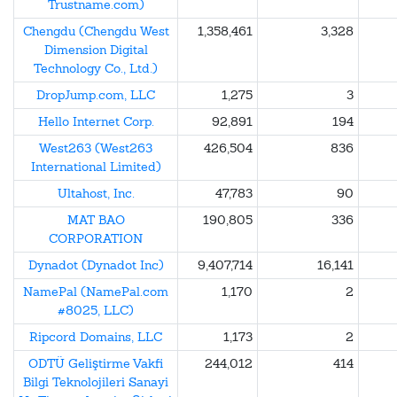
Trustname.com)
Chengdu (Chengdu West
1,358,461
3,328
Dimension Digital
Technology Co., Ltd.)
DropJump.com, LLC
1,275
3
Hello Internet Corp.
92,891
194
West263 (West263
426,504
836
International Limited)
Ultahost, Inc.
47,783
90
MAT BAO
190,805
336
CORPORATION
Dynadot (Dynadot Inc)
9,407,714
16,141
NamePal (NamePal.com
1,170
2
#8025, LLC)
Ripcord Domains, LLC
1,173
2
ODTÜ Geliştirme Vakfi
244,012
414
Bilgi Teknolojileri Sanayi