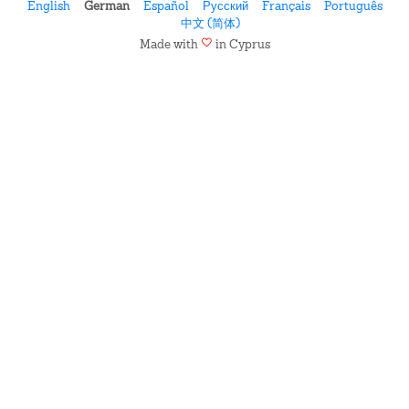
English
German
Español
Русский
Français
Português
中文 (简体)
favorite
Made with
in Cyprus